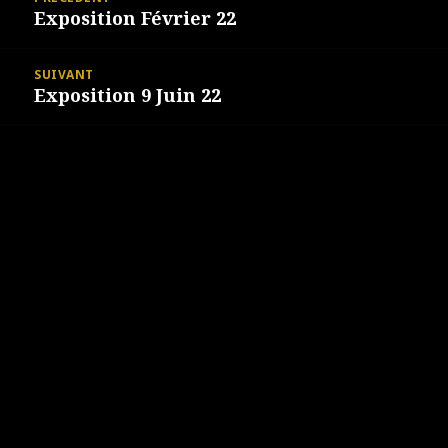
Exposition Février 22
Article
l’article
précédent :
SUIVANT
Exposition 9 Juin 22
Article
suivant :