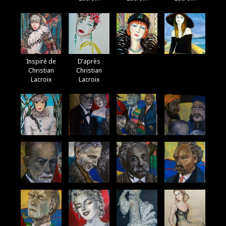
Inspiré de
D’après
Christian
Christian
Lacroix
Lacroix